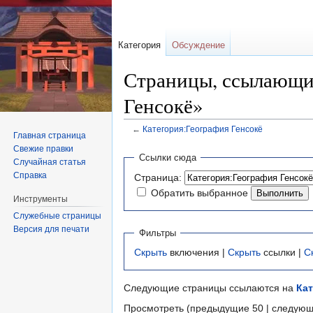
Категория
Обсуждение
Страницы, ссылающие
Генсокё»
←
Категория:География Генсокё
Главная страница
Свежие правки
Перейти
Перейти
Ссылки сюда
Случайная статья
к
к
Справка
Страница:
навигации
поиску
Обратить выбранное
Инструменты
Служебные страницы
Версия для печати
Фильтры
Скрыть
включения |
Скрыть
ссылки |
С
Следующие страницы ссылаются на
Кат
Просмотреть (предыдущие 50 | следующ